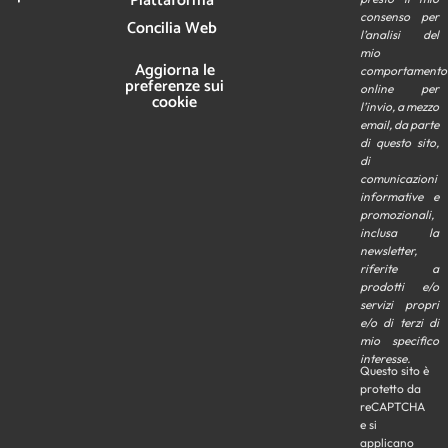
Piattaforma
consenso per
Concilia Web
l’analisi del
mio
Aggiorna le
comportamento
preferenze sui
online per
cookie
l’invio, a mezzo
email, da parte
di questo sito,
di
comunicazioni
informative e
promozionali,
inclusa la
newsletter,
riferite a
prodotti e/o
servizi propri
e/o di terzi di
mio specifico
interesse.
Questo sito è
protetto da
reCAPTCHA
e si
applicano