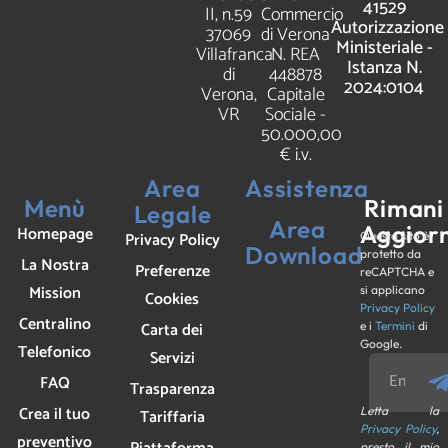
41529
II, n.59
Commercio
Autorizzazione
37069
di Verona
Ministeriale -
Villafranca
N. REA
Istanza N.
di
448878
2024:0104
Verona,
Capitale
VR
Sociale -
50.000,00
€ i.v.
Area
Assistenza
Menù
Rimani
Legale
Area
Aggior
Homepage
Privacy Policy
Questo sito è
Download
protetto da
La Nostra
Preferenze
reCAPTCHA e
Mission
si applicano
Cookies
Privacy Policy
Centralino
Carta dei
e i
Termini
di
Google.
Telefonico
Servizi
FAQ
Trasparenza
Crea il tuo
Letta la
Tariffaria
Privacy Policy
,
preventivo
presto il mio