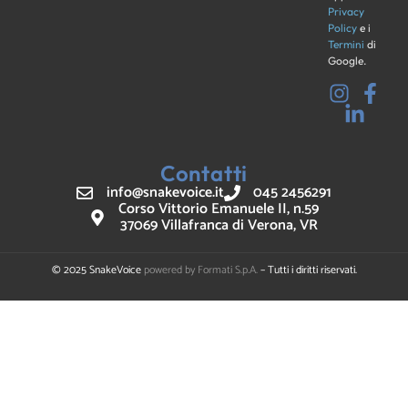
Privacy
Policy
e i
Termini
di
Google.
Contatti
info@snakevoice.it
045 2456291
Corso Vittorio Emanuele II, n.59
37069 Villafranca di Verona, VR
© 2025 SnakeVoice
powered by Formati S.p.A.
– Tutti i diritti riservati.