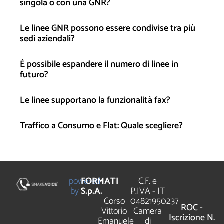
singola o con una GNR?
Le linee GNR possono essere condivise tra più
sedi aziendali?
È possibile espandere il numero di linee in
futuro?
Le linee supportano la funzionalità fax?
Traffico a Consumo e Flat: Quale scegliere?
powered
FORMATI
C.F. e
by
S.p.A.
P.IVA - IT
Corso
04821950237
ROC -
Vittorio
Camera
Iscrizione N.
Emanuele
di