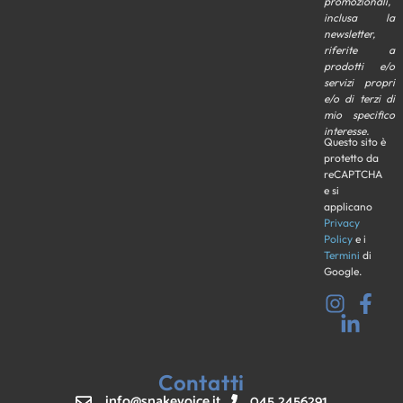
promozionali,
inclusa la
newsletter,
riferite a
prodotti e/o
servizi propri
e/o di terzi di
mio specifico
interesse.
Questo sito è
protetto da
reCAPTCHA
e si
applicano
Privacy
Policy
e i
Termini
di
Google.
Contatti
info@snakevoice.it
045 2456291