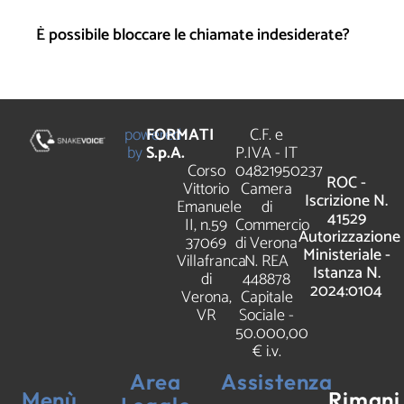
È possibile bloccare le chiamate indesiderate?
powered
FORMATI
C.F. e
by
S.p.A.
P.IVA - IT
Corso
04821950237
ROC -
Vittorio
Camera
Iscrizione N.
Emanuele
di
41529
II, n.59
Commercio
Autorizzazione
37069
di Verona
Ministeriale -
Villafranca
N. REA
Istanza N.
di
448878
2024:0104
Verona,
Capitale
VR
Sociale -
50.000,00
€ i.v.
Area
Assistenza
Menù
Rimani