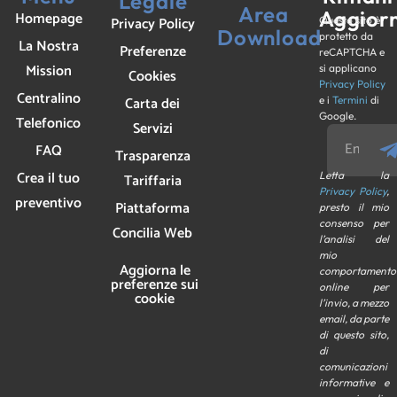
Legale
Area
Aggior
Homepage
Privacy Policy
Questo sito è
Download
protetto da
La Nostra
Preferenze
reCAPTCHA e
Mission
si applicano
Cookies
Privacy Policy
Centralino
Carta dei
e i
Termini
di
Google.
Telefonico
Servizi
FAQ
Trasparenza
Crea il tuo
Letta la
Tariffaria
Privacy Policy
,
preventivo
Piattaforma
presto il mio
consenso per
Concilia Web
l’analisi del
mio
Aggiorna le
comportamento
preferenze sui
online per
cookie
l’invio, a mezzo
email, da parte
di questo sito,
di
comunicazioni
informative e